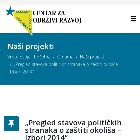
Naši projekti
Vi ste ovdje:
Početna
O nama
Naši projekti
„Pregled stavova političkih stranaka o zaštiti okoliša –
Izbori 2014“
„Pregled stavova političkih
stranaka o zaštiti okoliša –
Izbori 2014“