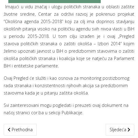
Imajući u vidu značaj i ulogu političkih stranaka u oblasti zaštite
životne sredine, Centar za održivi razvoj je pokrenuo projekat
“Okolišna agenda 2015-2018” koji za cilj ima doprinos stavljanju
okolišnih pitanja visoko na političku agendu svih nivoa vlasti u BiH
u periodu 2015-2018. U tom cilju izrađen je i ovaj „Pregled
stavova političkih stranaka o zaštiti okoliša – Izbori 2014“ kojim
želimo upoznati javnost u BiH o predizbornim stavovima o zaštiti
okoliša političkih stranaka i koalicija koje se natječu za Parlament
BiH i entitetske parlamente.
Ovaj Pregled će služiti i kao osnova za monitoring postizbornog
rada stranaka i konzistentnosti njihovih akcija sa predizbornim
stavovima kada je u pitanju zaštita okoliša.
Svi zainteresovani mogu pogledati i preuzeti ovaj dokument na
našoj stranici cor.ba u sekciji Publikacije.
Prethodni članak: SCRATCH programiranje
Sljedeći članak
Prethodna
Sljedeća