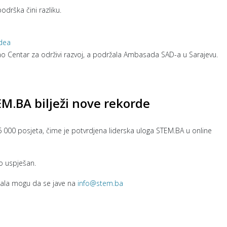
odrška čini razliku.
idea
rao Centar za održivi razvoj, a podržala Ambasada SAD-a u Sarajevu.
EM.BA bilježi nove rekorde
 000 posjeta, čime je potvrdjena liderska uloga STEM.BA u online
o uspješan.
rtala mogu da se jave na
info@stem.ba