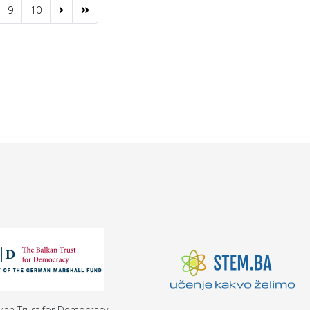
9
10
kan Trust for Democracy