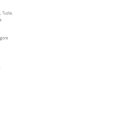
 Tuzla,
a
 gore
.