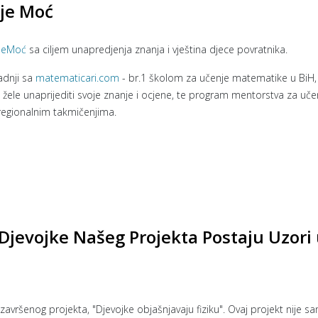
 je Moć
JeMoć
sa ciljem unapredjenja znanja i vještina djece povratnika.
adnji sa
matematicari.com
- br.1 školom za učenje matematike u BiH,
i žele unaprijediti svoje znanje i ocjene, te program mentorstva za uče
 regionalnim takmičenjima.
 Djevojke Našeg Projekta Postaju Uzori
vršenog projekta, "Djevojke objašnjavaju fiziku". Ovaj projekt nije s