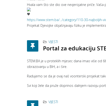
Hvala vam što ste dio ove nevjerojatne priče. Vaša p
https://www.stem.ba/.../category/110-30-najboljih-v
Projekat Djevojke objašnjavaju fiziku je implementi
VIJESTI
Portal za edukaciju ST
STEM.BA je u proteklih mjesec dana imao više od 66
obrazovanju u BiH, a i šire.
Radujemo se da je ovaj naš voonterski projekat tak
Svi koji žele da pruže doprinos dalnjem razvoju po
VIJESTI