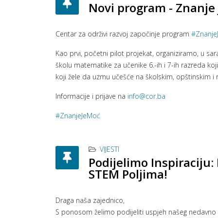
Novi program - Znanje
hashtag
Centar za održivi razvoj započinje program
#
Znanje
Kao prvi, početni pilot projekat, organiziramo, u sar
školu matematike za učenike 6.-ih i 7-ih razreda koj
koji žele da uzmu učešće na školskim, opštinskim i
Informacije i prijave na
info@cor.ba
hashtag
#
ZnanjeJeMoć
VIJESTI
Podijelimo Inspiraciju:
STEM Poljima!
Draga naša zajednico,
S ponosom želimo podijeliti uspjeh našeg nedavno za