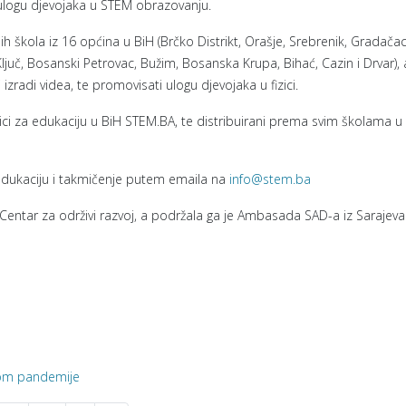
ulogu djevojaka u STEM obrazovanju.
h škola iz 16 općina u BiH (Brčko Distrikt, Orašje, Srebrenik, Gradačac,
ljuč, Bosanski Petrovac, Bužim, Bosanska Krupa, Bihać, Cazin i Drvar), 
 izradi videa, te promovisati ulogu djevojaka u fizici.
anici za edukaciju u BiH STEM.BA, te distribuirani prema svim školama u
edukaciju i takmičenje putem emaila na
info@stem.ba
 Centar za održivi razvoj, a podržala ga je Ambasada SAD-a iz Sarajeva
kom pandemije