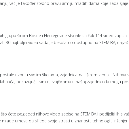
ju, već je također stvorio pravu armiju mladih dama koje sada sjaje
ičkih grupa širom Bosne i Hercegovine stvorile su čak 114 video zapisa
vih 30 najboljih videa sada je besplatno dostupno na STEM.BA, najvažn
 postale uzori u svojim školama, zajednicama i širom zemlje. Njihova s
nadahnuća, pokazujući svim djevojčicama u našoj zajednici da mogu post
o ćete pogledati njihove video zapise na STEM.BA i podijeliti ih s va
e mlade umove da slijede svoje strasti u znanosti, tehnologiji, inženjeri