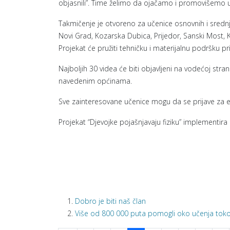
objasnili”. Time želimo da ojačamo i promovišemo 
Takmičenje je otvoreno za učenice osnovnih i srednji
Novi Grad, Kozarska Dubica, Prijedor, Sanski Most, K
Projekat će pružiti tehničku i materijalnu podršku pri
Najboljih 30 videa će biti objavljeni na vodećoj str
navedenim općinama.
Sve zainteresovane učenice mogu da se prijave za 
Projekat “Djevojke pojašnjavaju fiziku” implementira
Dobro je biti naš član
Više od 800 000 puta pomogli oko učenja to