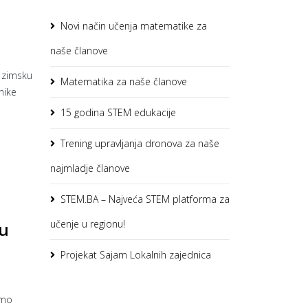
Novi način učenja matematike za
naše članove
 zimsku
Matematika za naše članove
nike
15 godina STEM edukacije
Trening upravljanja dronova za naše
najmladje članove
STEM.BA – Najveća STEM platforma za
učenje u regionu!
 u
Projekat Sajam Lokalnih zajednica
amo