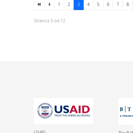
1
2
3
4
5
6
7
8
Stranica 3 od 12
USAID
The Bal