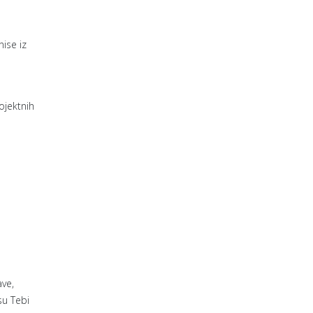
nise iz
ojektnih
ave,
su Tebi