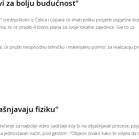
vi za bolju budućnost"
srednjoškolci iz Čelića i Lopara će imati priliku posjetiti uspješne biz
ma, te će izraditi 4 biznis plana za svoje lokalne zajednice. Sve to uz
a, će pružiti neophodnu tehničku i materijalnu pomoć za realizaciju pr
ašnjavaju fiziku"
kmičenje za najbolje video sadržaje koji bi na objašnjavali procese, poj
ali na jednostavan način, pod geslom : “Objasni onako kako bi voljela da 