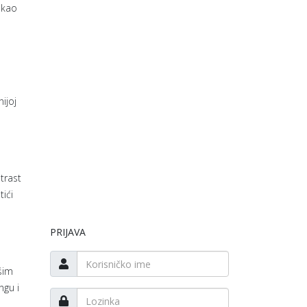
 kao
ijoj
trast
ići
PRIJAVA
šim
ngu i