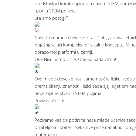
predstavljao korak naprijed u našem STEM obrazovan
uzori u STEM poljima.
Šta
smo postigli?
Naše talentirane djevojke iz različitih gradova i etn
objašnjavajući kompleksne fizikalne koncepte. Njiho
obrazovnoj platformi u zemlji.
One Nisu Samo Učile, One Su Sada Uzori!
Ove mlade djevojke nisu samo naučile fiziku, već su
prema širenju znanosti i fizici sada sjaji svjetlom 
nevjerojatne stvari u STEM poljima.
Poziv na Akciju!
Pozivamo vas da podržite naše mlade učenice tako št
prijateljima i obitelji. Neka ove priče nadahnu i drug
matematici.