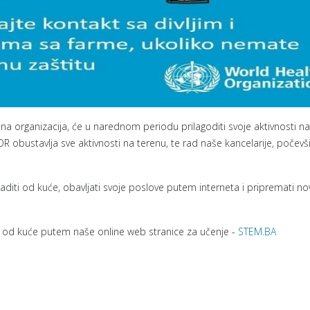
čna organizacija, će u narednom periodu prilagoditi svoje aktivnosti na
R obustavlja sve aktivnosti na terenu, te rad naše kancelarije, počevš
 raditi od kuće, obavljati svoje poslove putem interneta i pripremati no
e od kuće putem naše online web stranice za učenje -
STEM.BA