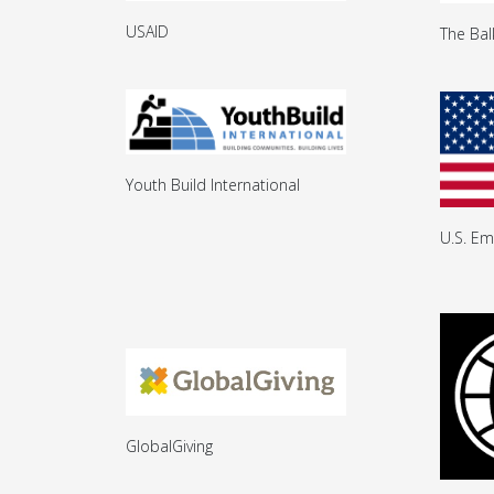
USAID
The Bal
Youth Build International
U.S. Em
GlobalGiving